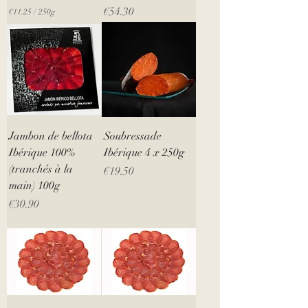
a
Price
€54.30
€11.25
/
250g
m
€
s
1
1
.
2
5
p
e
r
2
5
Jambon de bellota
Soubressade
0
Ibérique 100%
Ibérique 4 x 250g
G
r
(tranchés à la
Price
€19.50
a
main) 100g
m
s
Price
€30.90