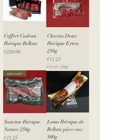
Coffret Cadeau
Chorizo Doux
Ibérique Bellota
Ibérique Extra
250g
Price
€220.00
Price
€11.25
€11.25
/
250g
€
nouveauté
1
1
.
2
5
p
e
r
2
Saucisse Ibérique
Lomo Ibérique de
5
0
Nature 250g
Bellota pièce env.
G
500g
Price
r
€11.25