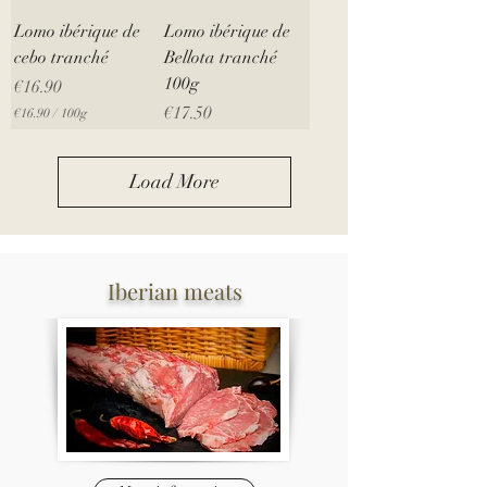
Lomo ibérique de
Lomo ibérique de
cebo tranché
Bellota tranché
100g
Price
€16.90
Price
€17.50
€16.90
/
100g
€
1
6
Load More
.
9
0
p
e
r
Iberian meats
1
0
0
G
r
a
m
s