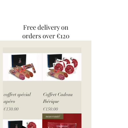
Free delivery on
orders over €120
coffret spécial
Coffret Cadeau
apéro
Ibérique
Price
Price
€130.00
€150.00
nouveauté