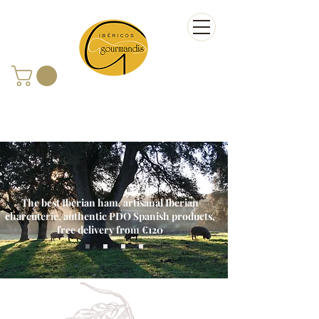
The best Iberian ham, artisanal Iberian
charcuterie, authentic PDO Spanish products,
free delivery from €120